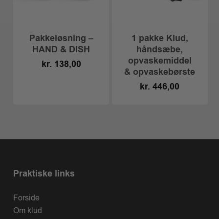
Dette
vare
har
Pakkeløsning –
1 pakke Klud,
flere
HAND & DISH
håndsæbe,
varianter.
opvaskemiddel
kr.
138,00
Mulighederne
& opvaskebørste
kan
kr.
446,00
vælges
på
varesiden
Praktiske links
Forside
Om klud