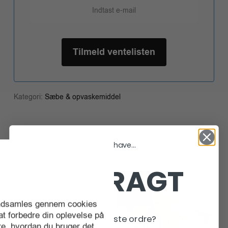
Tilmeld ventelisten
Kategori:
Sæbe & opvaskemiddel
Vil du have...
Relaterede varer
FRI FRAGT
Udsolgt
 indsamles gennem cookies
 at forbedre din oplevelse på
På din næste ordre?
e, hvordan du bruger det,