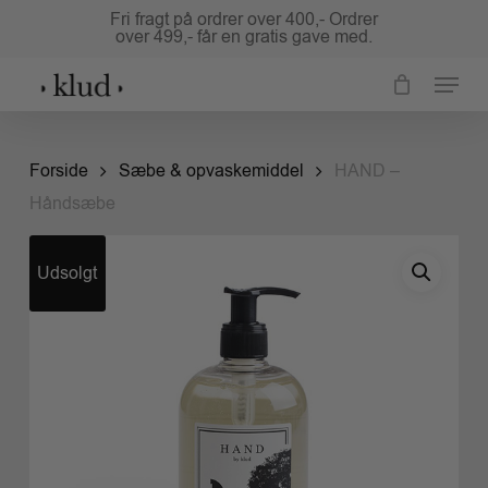
Skip
Fri fragt på ordrer over 400,- Ordrer
over 499,- får en gratis gave med.
to
Close
main
Menu
Menu
content
Forside
Sæbe & opvaskemiddel
HAND –
Håndsæbe
Udsolgt