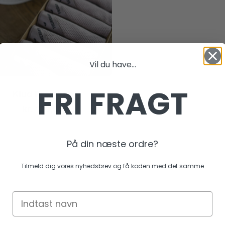
Vil du have...
FRI FRAGT
Klud Premium
ter.
kr.
179,00
hederne
På din næste ordre?
s
Tilmeld dig vores nyhedsbrev og få koden med det samme
iden