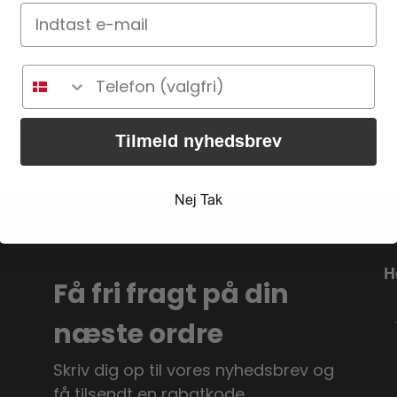
Tilmeld nyhedsbrev
Nej Tak
H
Få fri fragt på din
næste ordre
Skriv dig op til vores nyhedsbrev og
få tilsendt en rabatkode.