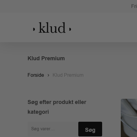
Skip
Fr
to
main
content
Klud Premium
Forside
Klud Premium
Søg efter produkt eller
kategori
Søg
Søg
efter: