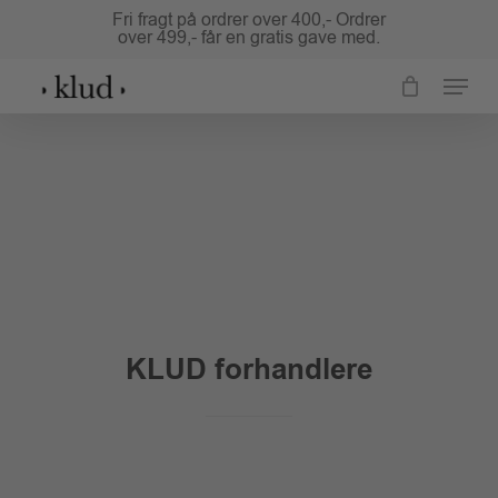
Skip
Fri fragt på ordrer over 400,- Ordrer
over 499,- får en gratis gave med.
to
Close
main
Menu
Menu
content
KLUD forhandlere