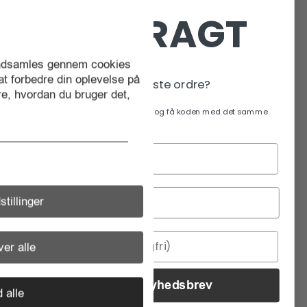
De Huismuis Haarlem
FRI FRAGT
Dima Soest
 indsamles gennem cookies
Kitchen Art
 at forbedre din oplevelse på
På din næste ordre?
e, hvordan du bruger det,
Kikke Spulle
.
Tilmeld dig vores nyhedsbrev og få koden med det samme
V.O.F. Kuijk
fonQ.nl
stillinger
Boer Staphorst
Betsies Kookwinkel
er alle
Van Nieuwkoop
Tilmeld nyhedsbrev
d alle