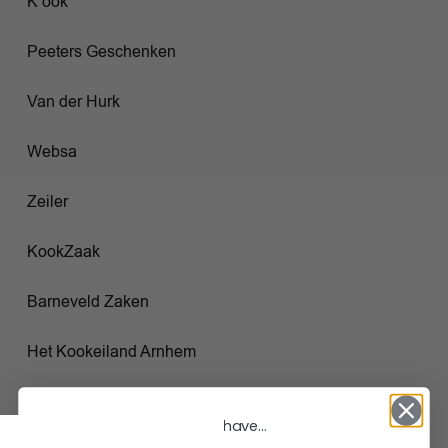
K’ook
Peeters Geschenken
Van der Hurk
Websa
Zeiler
KookZaak
Barneveld Zaken
Het Kookeiland Arnhem
De Huismuis Alkmaar
Vil du have...