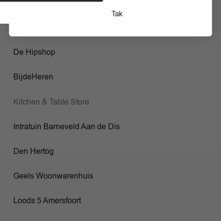
Kookwinkel Divine & Delicious
Nej Tak
Zus & Zo Keukengerei
De Hipshop
BijdeHeren
Kitchen & Table Store
Intratuin Barneveld Aan de Dis
Den Hertog
Geels Woonwarenhuis
Loods 5 Amersfoort