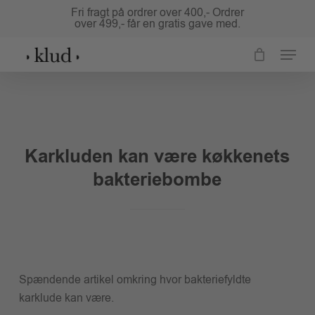
Skip
Fri fragt på ordrer over 400,- Ordrer
over 499,- får en gratis gave med.
to
Close
main
Menu
Menu
content
Karkluden kan være køkkenets
bakteriebombe
Spændende artikel omkring hvor bakteriefyldte
karklude kan være.