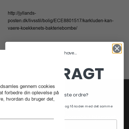
http://jyllands-
posten.dk/livsstil/bolig/ECE8801517/karkluden-kan-
vaere-koekkenets-bakteriebombe/
Vil du have...
FRI FRAGT
 indsamles gennem cookies
 at forbedre din oplevelse på
På din næste ordre?
e, hvordan du bruger det,
.
Tilmeld dig vores nyhedsbrev og få koden med det samme
Forrige indlæg
Den største bakteriebombe i hjemmet