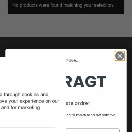
No products were found matching your selection.
Praktiske links
Vil du have...
Forside
FRI FRAGT
Om klud
Kontakt os
ed through cookies and
Handelsbetingelser
rove your experience on our
Fortrydelsesformular
På din næste ordre?
t and for marketing
Tilmeld dig vores nyhedsbrev og få koden med det samme
Sociale medier