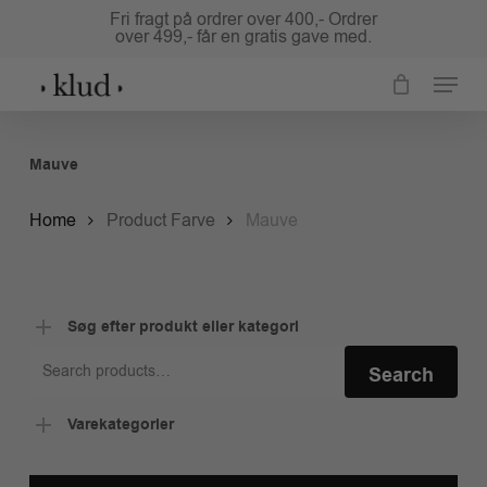
Skip
Fri fragt på ordrer over 400,- Ordrer
over 499,- får en gratis gave med.
to
Close
main
Menu
Menu
content
Mauve
Home
Product Farve
Mauve
Søg efter produkt eller kategori
Search
Search
for:
Varekategorier